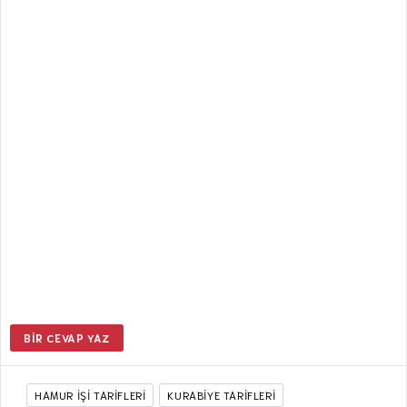
BIR CEVAP YAZ
HAMUR IŞI TARIFLERI
KURABIYE TARIFLERI