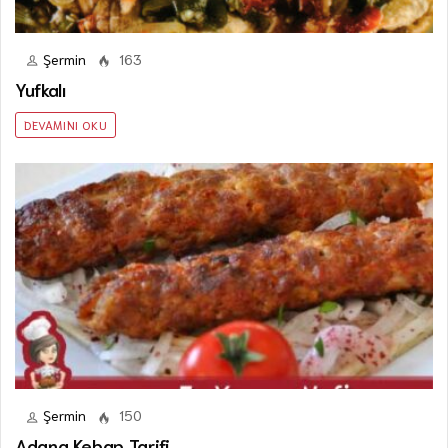
Şermin
163
Yufkalı
DEVAMINI OKU
Şermin
150
Adana Kebap Tarifi