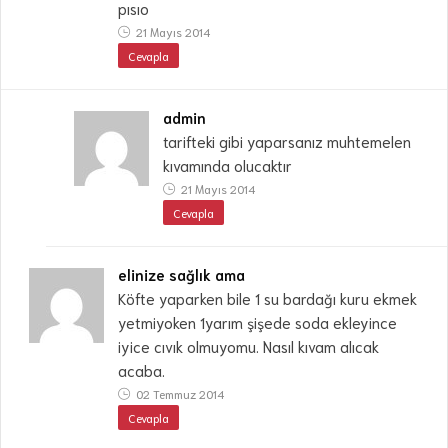
pısıo
21 Mayıs 2014
Cevapla
admin
tarifteki gibi yaparsanız muhtemelen
kıvamında olucaktır
21 Mayıs 2014
Cevapla
elinize sağlık ama
Köfte yaparken bile 1 su bardağı kuru ekmek
yetmiyoken 1yarım şişede soda ekleyince
iyice cıvık olmuyomu. Nasıl kıvam alıcak
acaba.
02 Temmuz 2014
Cevapla