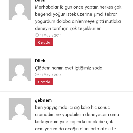
Merhabalar iki gün önce yaptım herkes çok
beğendi yoğun istek üzerine şimdi tekrar
yoğurdum dolaba dinlenmeye gitti mutlaka
deneyin tarif için çok teşekkürler
11 Mayıs 2014
Cevapla
Dilek
Çiğdem hanım evet içtiğimiz soda
11 Mayıs 2014
Cevapla
şebnem
ben yapyığımda ıcı cığ kalıo hıc sonuc
alamadım ne yapabılırım deneyecem ama
korkuyorum yıne cıg mı kalacak dıe çok
acmıyorum da ocağın altını orta atesste