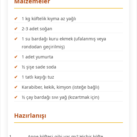
Malzemeler
1 kg köftelik kıyma az yağlı
2-3 adet soğan
1 su bardağı kuru ekmek (ufalanmış veya
rondodan geçirilmiş)
1 adet yumurta
½ şişe sade soda
1 tatlı kaşığı tuz
Karabiber, kekik, kimyon (isteğe bağlı)
½ çay bardağı sıvı yağ (kızartmak için)
Hazırlanışı
Anne köftesi gibi var mı? Hiçbir köfte