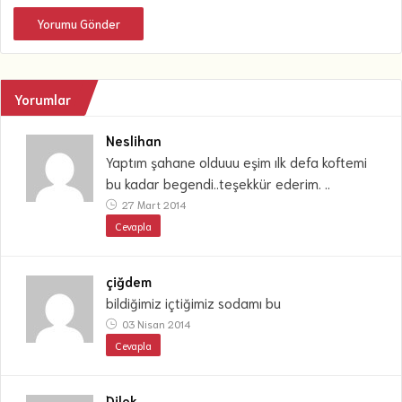
Yorumu Gönder
Yorumlar
Neslihan
Yaptım şahane olduuu eşim ılk defa koftemi
bu kadar begendi..teşekkür ederim. ..
27 Mart 2014
Cevapla
çiğdem
bildiğimiz içtiğimiz sodamı bu
03 Nisan 2014
Cevapla
Dilek