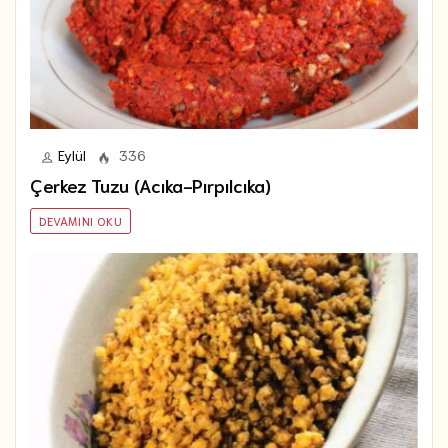
Eylül
336
Çerkez Tuzu (Acıka-Pırpılcıka)
DEVAMINI OKU