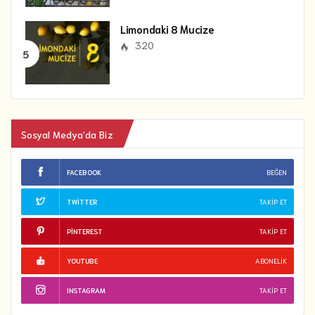
Limondaki 8 Mucize
320
Sosyal Medya’da Biz
FACEBOOK
BEĞEN
TWITTER
TAKIP ET
PINTEREST
TAKIP ET
YOUTUBE
ABONELIK
INSTAGRAM
TAKIP ET