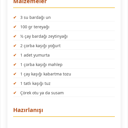
Malzemeler
3 su bardağı un
100 gr tereyağı
½ çay bardağı zeytinyağı
2 çorba kaşığı yoğurt
1 adet yumurta
1 çorba kaşığı mahlep
1 çay kaşığı kabartma tozu
1 tatlı kaşığı tuz
Çörek otu ya da susam
Hazırlanışı