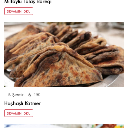
Milföylü Talaş Böreği
DEVAMINI OKU
Şermin
190
Haşhaşlı Katmer
DEVAMINI OKU