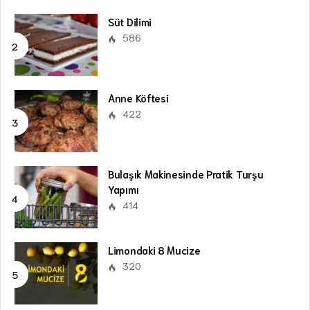
Süt Dilimi
586
Anne Köftesi
422
Bulaşık Makinesinde Pratik Turşu
Yapımı
414
Limondaki 8 Mucize
320