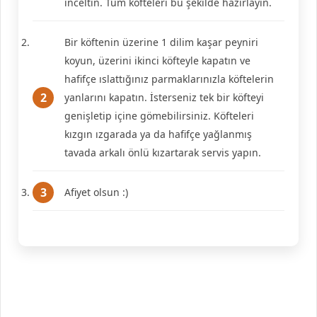
inceltin. Tüm köfteleri bu şekilde hazırlayın.
Bir köftenin üzerine 1 dilim kaşar peyniri
koyun, üzerini ikinci köfteyle kapatın ve
hafifçe ıslattığınız parmaklarınızla köftelerin
yanlarını kapatın. İsterseniz tek bir köfteyi
genişletip içine gömebilirsiniz. Köfteleri
kızgın ızgarada ya da hafifçe yağlanmış
tavada arkalı önlü kızartarak servis yapın.
Afiyet olsun :)