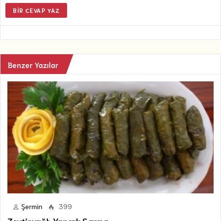
BIR CEVAP YAZ
Benzer Yazılar
Şermin
399
Zeytinyağlı Yaprak Sarma