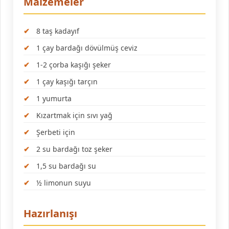
Malzemeler
8 taş kadayıf
1 çay bardağı dövülmüş ceviz
1-2 çorba kaşığı şeker
1 çay kaşığı tarçın
1 yumurta
Kızartmak için sıvı yağ
Şerbeti için
2 su bardağı toz şeker
1,5 su bardağı su
½ limonun suyu
Hazırlanışı