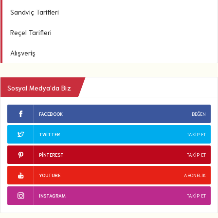
Sandviç Tarifleri
Reçel Tarifleri
Alışveriş
Sosyal Medya’da Biz
FACEBOOK
BEĞEN
TWITTER
TAKIP ET
PINTEREST
TAKIP ET
YOUTUBE
ABONELIK
INSTAGRAM
TAKIP ET