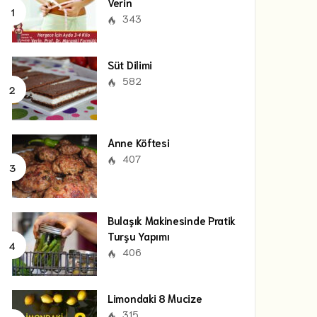
Verin
343
Süt Dilimi
582
Anne Köftesi
407
Bulaşık Makinesinde Pratik
Turşu Yapımı
406
Limondaki 8 Mucize
315