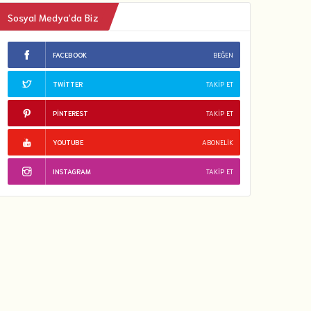
Sosyal Medya’da Biz
FACEBOOK
BEĞEN
TWITTER
TAKIP ET
PINTEREST
TAKIP ET
YOUTUBE
ABONELIK
INSTAGRAM
TAKIP ET