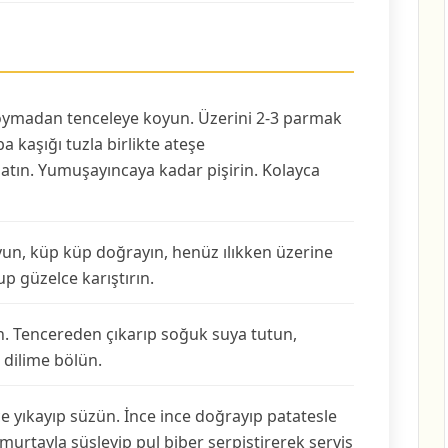
 soymadan tenceleye koyun. Üzerini 2-3 parmak
 kaşığı tuzla birlikte ateşe
atın. Yumuşayıncaya kadar pişirin. Kolayca
oyun, küp küp doğrayın, henüz ılıkken üzerine
p güzelce karıştırın.
n. Tencereden çıkarıp soğuk suya tutun,
 dilime bölün.
yıkayıp süzün. İnce ince doğrayıp patatesle
Yumurtayla süsleyip pul biber serpiştirerek servis