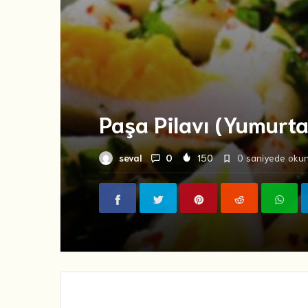
Paşa Pilavı (Yumurta
seval
0
150
0 saniyede okuna