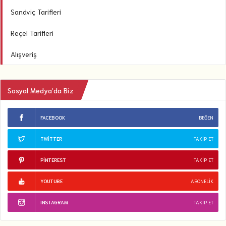
Sandviç Tarifleri
Reçel Tarifleri
Alışveriş
Sosyal Medya’da Biz
FACEBOOK
BEĞEN
TWITTER
TAKIP ET
PINTEREST
TAKIP ET
YOUTUBE
ABONELIK
INSTAGRAM
TAKIP ET