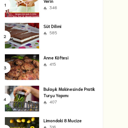
Verin
346
Süt Dilimi
585
Anne Köftesi
415
Bulaşık Makinesinde Pratik
Turşu Yapımı
407
Limondaki 8 Mucize
316