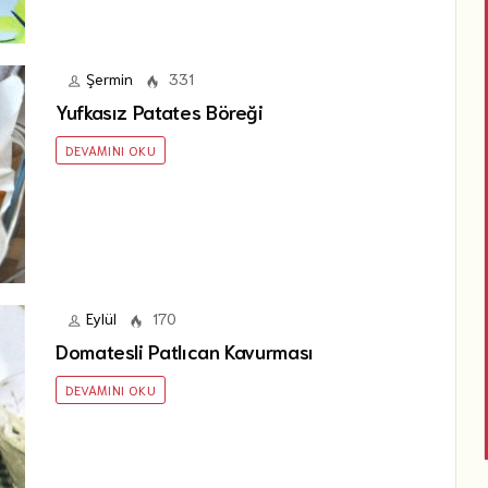
Şermin
331
Yufkasız Patates Böreği
DEVAMINI OKU
Eylül
170
Domatesli Patlıcan Kavurması
DEVAMINI OKU