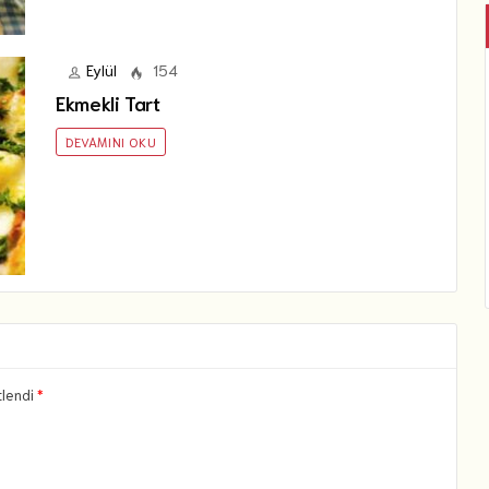
Eylül
154
Ekmekli Tart
DEVAMINI OKU
tlendi
*