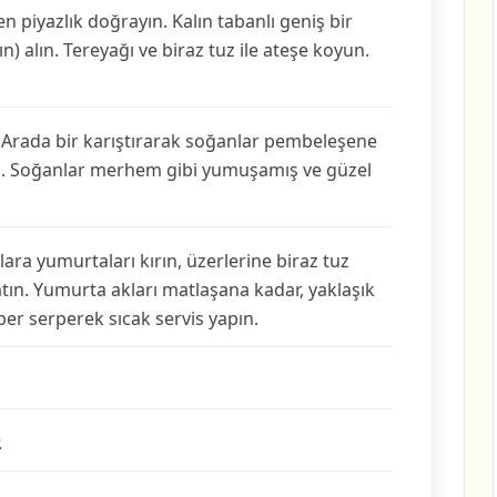
n piyazlık doğrayın. Kalın tabanlı geniş bir
n) alın. Tereyağı ve biraz tuz ile ateşe koyun.
n. Arada bir karıştı­rarak soğanlar pembeleşene
un. Soğanlar merhem gibi yumuşamış ve güzel
lara yumurtaları kırın, üzerlerine biraz tuz
atın. Yumurta akları matlaşana ka­dar, yaklaşık
ber serperek sıcak servis yapın.
.