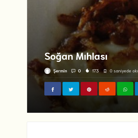
Soğan Mıhlası
Şermin
0
173
0 saniyede oku