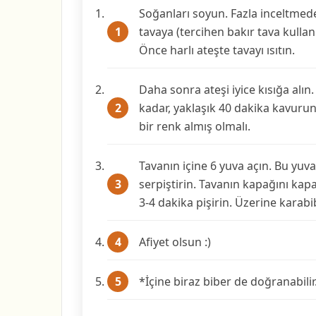
Soğanları soyun. Fazla incelt­mede
tavaya (tercihen bakır tava kullanı
Önce harlı ateşte tava­yı ısıtın.
Daha sonra ateşi iyice kısığa alı
kadar, yaklaşık 40 dakika kavur
bir renk almış olmalı.
Tavanın içine 6 yuva açın. Bu yuva
serpişti­rin. Tavanın kapağını kap
3-4 dakika pişirin. Üzerine karabi
Afiyet olsun :)
*İçine biraz biber de doğranabilir