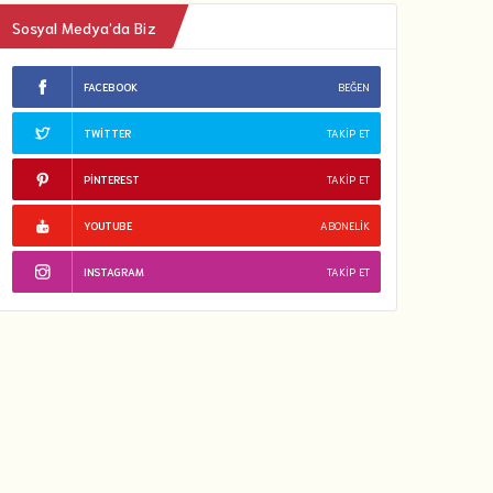
Sosyal Medya’da Biz
FACEBOOK
BEĞEN
TWITTER
TAKIP ET
PINTEREST
TAKIP ET
YOUTUBE
ABONELIK
INSTAGRAM
TAKIP ET