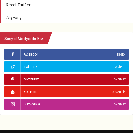
Reçel Tarifleri
Alışveriş
Sosyal Medya’da Biz
FACEBOOK
BEĞEN
TWITTER
TAKIP ET
PINTEREST
TAKIP ET
YOUTUBE
ABONELIK
INSTAGRAM
TAKIP ET