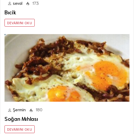
seval
173
Bıcik
DEVAMINI OKU
Şermin
180
Soğan Mıhlası
DEVAMINI OKU