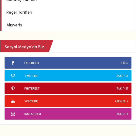
Reçel Tarifleri
Alışveriş
Sosyal Medya’da Biz
FACEBOOK
BEĞEN
TWITTER
TAKIP ET
PINTEREST
TAKIP ET
YOUTUBE
ABONELIK
INSTAGRAM
TAKIP ET