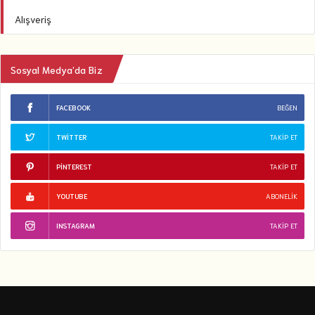
Alışveriş
Sosyal Medya’da Biz
FACEBOOK
BEĞEN
TWITTER
TAKIP ET
PINTEREST
TAKIP ET
YOUTUBE
ABONELIK
INSTAGRAM
TAKIP ET