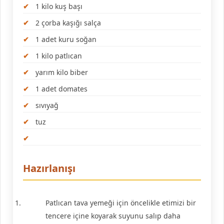
1 kilo kuş başı
2 çorba kaşığı salça
1 adet kuru soğan
1 kilo patlıcan
yarım kilo biber
1 adet domates
sıvıyağ
tuz
Hazırlanışı
Patlıcan tava yemeği için öncelikle etimizi bir
tencere içine koyarak suyunu salıp daha