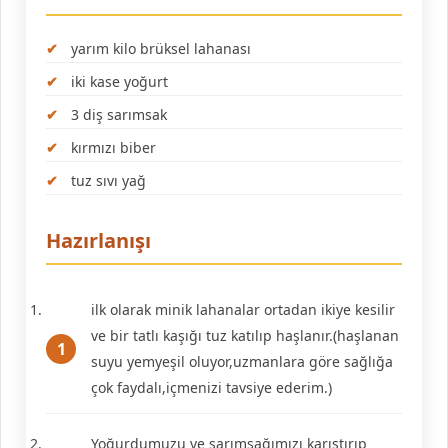
yarım kilo brüksel lahanası
iki kase yoğurt
3 diş sarımsak
kırmızı biber
tuz sıvı yağ
Hazırlanışı
ilk olarak minik lahanalar ortadan ikiye kesilir
ve bir tatlı kaşığı tuz katılıp haşlanır.(haşlanan
suyu yemyeşil oluyor,uzmanlara göre sağlığa
çok faydalı,içmenizi tavsiye ederim.)
Yoğurdumuzu ve sarımsağımızı karıştırıp