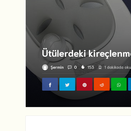
Ütülerdeki kireçlenm
Şermin
0
153
1 dakikada oku