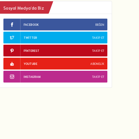
Sosyal Medya’da Biz
FACEBOOK
BEĞEN
TWITTER
TAKIP ET
PINTEREST
TAKIP ET
YOUTUBE
ABONELIK
INSTAGRAM
TAKIP ET