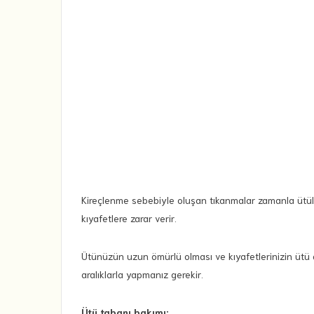
Kireçlenme sebebiyle oluşan tıkanmalar zamanla ütüler
kıyafetlere zarar verir.
Ütünüzün uzun ömürlü olması ve kıyafetlerinizin ütü a
aralıklarla yapmanız gerekir.
Ütü tabanı bakımı: