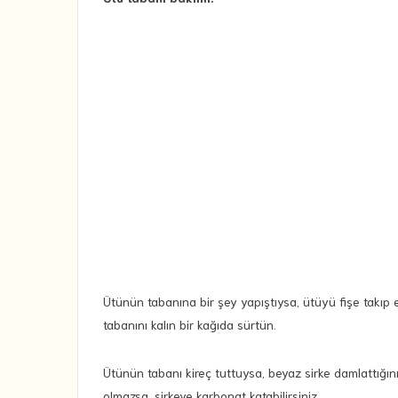
Ütünün tabanına bir şey yapıştıysa, ütüyü fişe takıp e
tabanını kalın bir kağıda sürtün.
Ütünün tabanı kireç tuttuysa, beyaz sirke damlattığın
olmazsa, sirkeye karbonat katabilirsiniz.