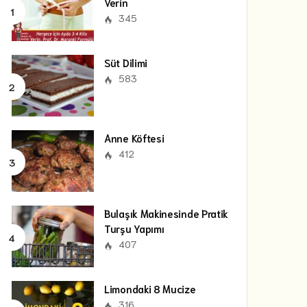
Verin
345
Süt Dilimi
583
Anne Köftesi
412
Bulaşık Makinesinde Pratik
Turşu Yapımı
407
Limondaki 8 Mucize
316