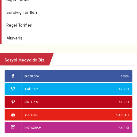
Sandviç Tarifleri
Reçel Tarifleri
Alışveriş
Sosyal Medya’da Biz
FACEBOOK
BEĞEN
TWITTER
TAKIP ET
PINTEREST
TAKIP ET
YOUTUBE
ABONELIK
INSTAGRAM
TAKIP ET