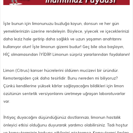
İşte bunun için limonunuzu buzluğa koyun, donsun ve her gün
yemeklerinizin üzerine rendeleyin. Böylece, yiyecek ve içeceklerinizi
daha leziz hale getirip daha sağlıklı ve uzun yaşamın anahtarını
kullanıyor olun! İşte limonun gizemi budur! Geç bile olsa başlayın,
HİÇ olmamasından İYİDİR! Limonun sürpriz yararlarından faydalanın!
Limon (Citrus) kanser hücrelerini öldüren mucizevi bir üründür.
Kemoterapiden çok daha tesirlidir. Bunu nereden mi biliyoruz?
Çünkü kendilerine yüksek kârlar sağlayacağını bildikleri için limon
özütünün sentetik versiyonlarını üretmeye uğraşan laboratuvarlar
var.
İhtiyaç duyacağını düşündüğünüz dostlarınıza, limonun hastalık
önleyici etkisi olduğunu duyurarak yardımcı olabilirsiniz. Tadı hoştur
ve kemo-terapinin korkunç etkilerini göstermez. Kemo-terapi ilaçları