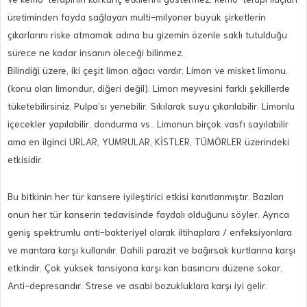
üretiminden fayda sağlayan multi-milyoner büyük şirketlerin
çıkarlarını riske atmamak adına bu gizemin özenle saklı tutulduğu
sürece ne kadar insanın öleceği bilinmez.
Bilindiği üzere, iki çeşit limon ağacı vardır. Limon ve misket limonu.
(konu olan limondur, diğeri değil). Limon meyvesini farklı şekillerde
tüketebilirsiniz. Pulpa’sı yenebilir. Sıkılarak suyu çıkarılabilir. Limonlu
içecekler yapılabilir, dondurma vs.. Limonun birçok vasfı sayılabilir
ama en ilginci URLAR, YUMRULAR, KİSTLER, TÜMÖRLER üzerindeki
etkisidir.
Bu bitkinin her tür kansere iyileştirici etkisi kanıtlanmıştır. Bazıları
onun her tür kanserin tedavisinde faydalı olduğunu söyler. Ayrıca
geniş spektrumlu anti-bakteriyel olarak iltihaplara / enfeksiyonlara
ve mantara karşı kullanılır. Dahili parazit ve bağırsak kurtlarına karşı
etkindir. Çok yüksek tansiyona karşı kan basıncını düzene sokar.
Anti-depresandır. Strese ve asabi bozukluklara karşı iyi gelir.