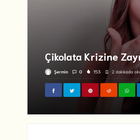
Çikolata Krizine Zay
Şermin
0
153
2 dakikada oku