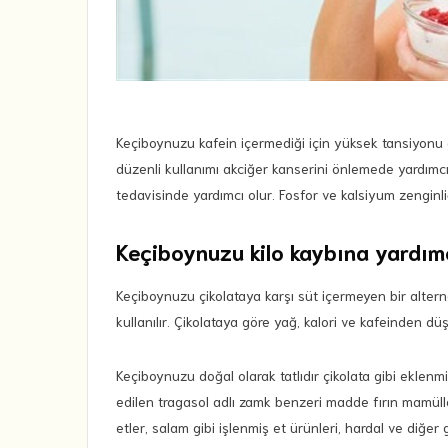
Keçiboynuzu kafein içermediği için yüksek tansiyonu o
düzenli kullanımı akciğer kanserini önlemede yardımcıdı
tedavisinde yardımcı olur. Fosfor ve kalsiyum zenginl
Keçiboynuzu kilo kaybına yardımc
Keçiboynuzu çikolataya karşı süt içermeyen bir alternat
kullanılır. Çikolataya göre yağ, kalori ve kafeinden d
Keçiboynuzu doğal olarak tatlıdır çikolata gibi eklen
edilen tragasol adlı zamk benzeri madde fırın mamüller
etler, salam gibi işlenmiş et ürünleri, hardal ve diğer