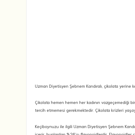
Uzman Diyetisyen Şebnem Kandıralı, çikolata yerine k
Çikolata hemen hemen her kadının vazgeçemediği bir yi
tercih etmemesi gerekmektedir. Çikolata krizleri yaş
Keçiboynuzu ile ilgili Uzman Diyetisyen Şebnem Kandıral
içerir, bunlardan %26’sı flavonoidlerdir. Flavonoidler ç