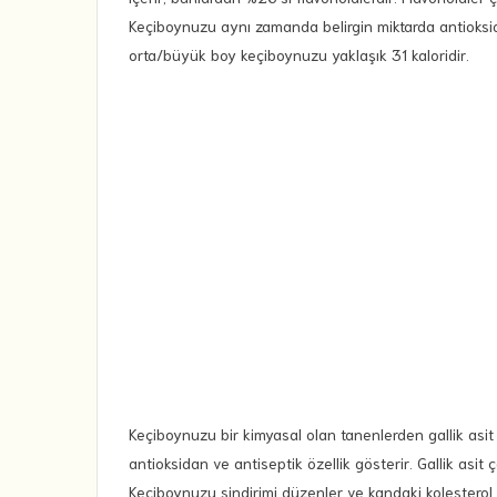
Keçiboynuzu aynı zamanda belirgin miktarda antioksidan
orta/büyük boy keçiboynuzu yaklaşık 31 kaloridir.
Keçiboynuzu bir kimyasal olan tanenlerden gallik asit içer
antioksidan ve antiseptik özellik gösterir. Gallik asit
Keçiboynuzu sindirimi düzenler ve kandaki kolestero