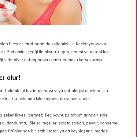
lan bireyler tarafından da kullanılabilir. Keçiboynuzunun
r. E vitamini içeriği ile öksürük, grip, anemi ve osteoklazi
iği sebebiyle osteoporoza (kemik erimesi) karşı savaşır.
ı olur!
if olarak laktoz intoleransı veya süt alerjisi olanlara için
üşüktür, bu anlamda kilo kaybına da yardımcı olur.
miş şeker ilavesi içermez. Keçiboynuzu tohumlarından elde
i, dondurma, jöleler, reçeller, salata sosları, peynir, konserve
 gıda ürünlerinde bir stabilizatör ya da koyulaştırıcı madde