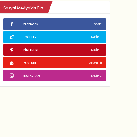
Sosyal Medya’da Biz
FACEBOOK
BEĞEN
TWITTER
TAKIP ET
PINTEREST
TAKIP ET
YOUTUBE
ABONELIK
INSTAGRAM
TAKIP ET