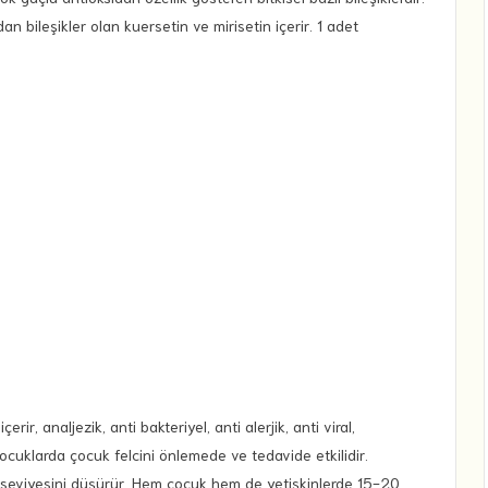
 bileşikler olan kuersetin ve mirisetin içerir. 1 adet
ir, analjezik, anti bakteriyel, anti alerjik, anti viral,
 çocuklarda çocuk felcini önlemede ve tedavide etkilidir.
l seviyesini düşürür. Hem çocuk hem de yetişkinlerde 15-20