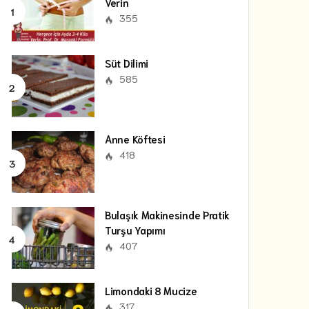
Verin
355
Süt Dilimi
585
Anne Köftesi
418
Bulaşık Makinesinde Pratik
Turşu Yapımı
407
Limondaki 8 Mucize
317