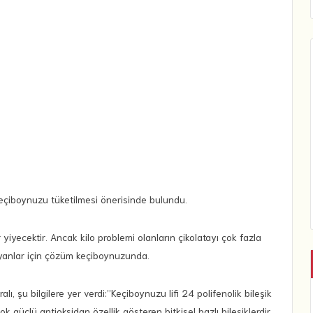
eçiboynuzu tüketilmesi önerisinde bulundu.
yecektir. Ancak kilo problemi olanların çikolatayı çok fazla
ayanlar için çözüm keçiboynuzunda.
ı, şu bilgilere yer verdi:”Keçiboynuzu lifi 24 polifenolik bileşik
ok güçlü antioksidan özellik gösteren bitkisel bazlı bileşiklerdir.