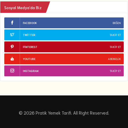
Sosyal Medya’da Biz
FACEBOOK
BEĞEN
TWITTER
TAKIP ET
PINTEREST
TAKIP ET
YOUTUBE
ABONELIK
INSTAGRAM
TAKIP ET
© 2026 Pratik Yemek Tarifi. All Right Reserved.