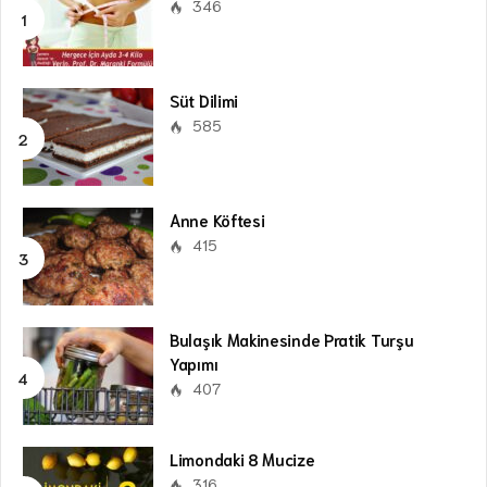
346
Süt Dilimi
585
Anne Köftesi
415
Bulaşık Makinesinde Pratik Turşu
Yapımı
407
Limondaki 8 Mucize
316