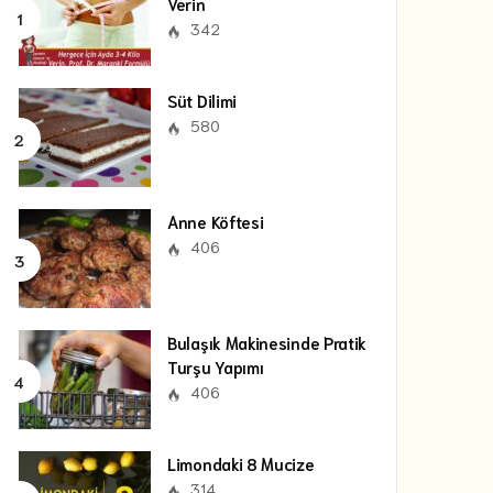
Verin
342
Süt Dilimi
580
Anne Köftesi
406
Bulaşık Makinesinde Pratik
Turşu Yapımı
406
Limondaki 8 Mucize
314