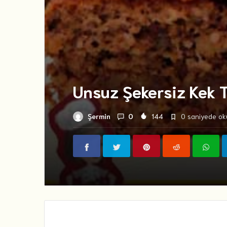
Unsuz Şekersiz Kek T
Şermin
0
144
0 saniyede oku