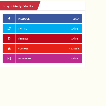
Sosyal Medya’da Biz
FACEBOOK
BEĞEN
TWITTER
TAKIP ET
PINTEREST
TAKIP ET
YOUTUBE
ABONELIK
INSTAGRAM
TAKIP ET