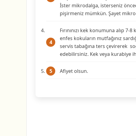
İster mikrodalga, isterseniz önced
pişirmeniz mümkün. Şayet mikrod
Fırınınızı kek konumuna alıp 7-8 k
enfes kokuların mutfağınız sardığ
servis tabağına ters çevirerek s
edebilirsiniz. Kek veya kurabiye ih
Afiyet olsun.