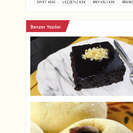
DIYET KEKI
LEZZETLI KEK
MEYVELI KEK
MIKRO
Benzer Yazılar