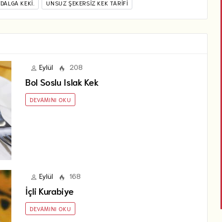
DALGA KEKI.
UNSUZ ŞEKERSIZ KEK TARIFI
Eylül
208
Bol Soslu Islak Kek
DEVAMINI OKU
Eylül
168
İçli Kurabiye
DEVAMINI OKU