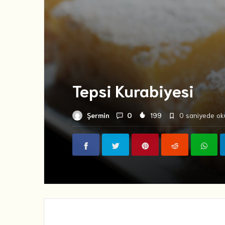
Tepsi Kurabiyesi
Şermin
0
199
0 saniyede oku