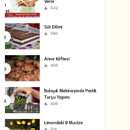
Verin
342
Süt Dilimi
580
Anne Köftesi
406
Bulaşık Makinesinde Pratik
Turşu Yapımı
406
Limondaki 8 Mucize
314