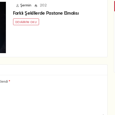
Şermin
202
Farklı Şekillerde Pastane Elmalısı
DEVAMINI OKU
tlendi
*