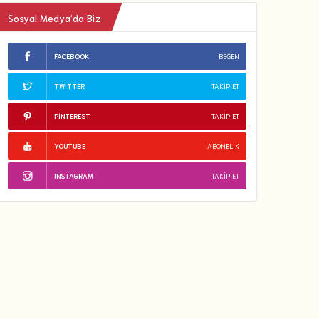
Sosyal Medya’da Biz
FACEBOOK
BEĞEN
TWITTER
TAKIP ET
PINTEREST
TAKIP ET
YOUTUBE
ABONELIK
INSTAGRAM
TAKIP ET