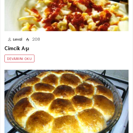
seval
208
Cimcik Aşı
DEVAMINI OKU