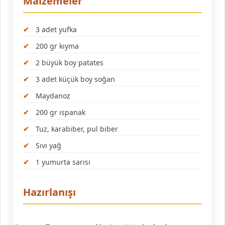
Malzemeler
3 adet yufka
200 gr kıyma
2 büyük boy patates
3 adet küçük boy soğan
Maydanoz
200 gr ıspanak
Tuz, karabiber, pul biber
Sıvı yağ
1 yumurta sarısı
Hazırlanışı