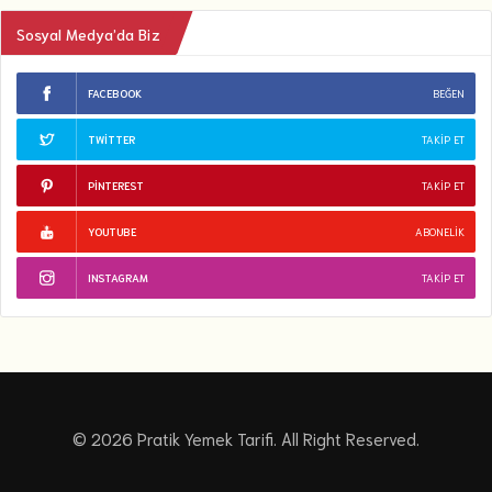
Sosyal Medya’da Biz
FACEBOOK
BEĞEN
TWITTER
TAKIP ET
PINTEREST
TAKIP ET
YOUTUBE
ABONELIK
INSTAGRAM
TAKIP ET
© 2026 Pratik Yemek Tarifi. All Right Reserved.