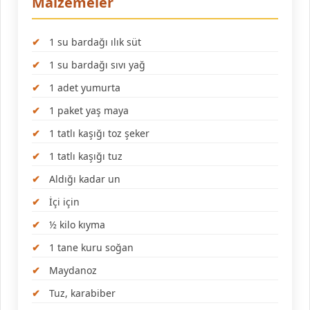
Malzemeler
1 su bardağı ılık süt
1 su bardağı sıvı yağ
1 adet yumurta
1 paket yaş maya
1 tatlı kaşığı toz şeker
1 tatlı kaşığı tuz
Aldığı kadar un
İçi için
½ kilo kıyma
1 tane kuru soğan
Maydanoz
Tuz, karabiber