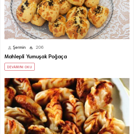
Şermin
206
Mahlepli Yumuşak Poğaça
DEVAMINI OKU