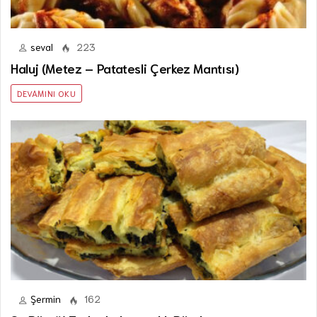
seval
223
Haluj (Metez – Patatesli Çerkez Mantısı)
DEVAMINI OKU
Şermin
162