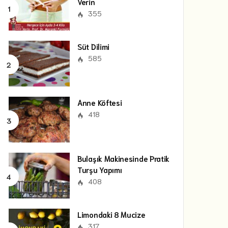
Verin
355
Süt Dilimi
585
Anne Köftesi
418
Bulaşık Makinesinde Pratik
Turşu Yapımı
408
Limondaki 8 Mucize
317