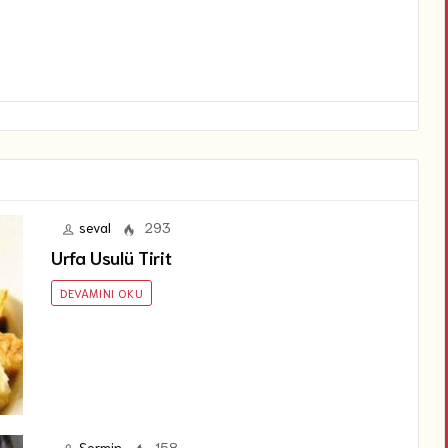
seval
293
Urfa Usulü Tirit
DEVAMINI OKU
Şermin
158