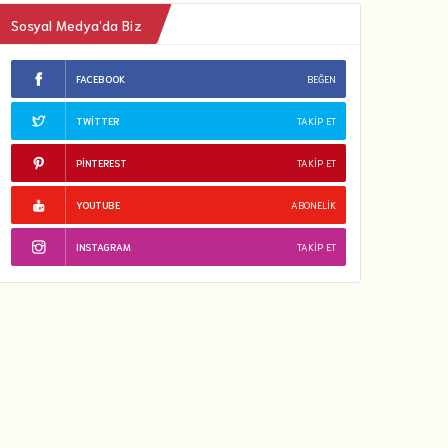
Sosyal Medya’da Biz
FACEBOOK
BEĞEN
TWITTER
TAKIP ET
PINTEREST
TAKIP ET
YOUTUBE
ABONELIK
INSTAGRAM
TAKIP ET