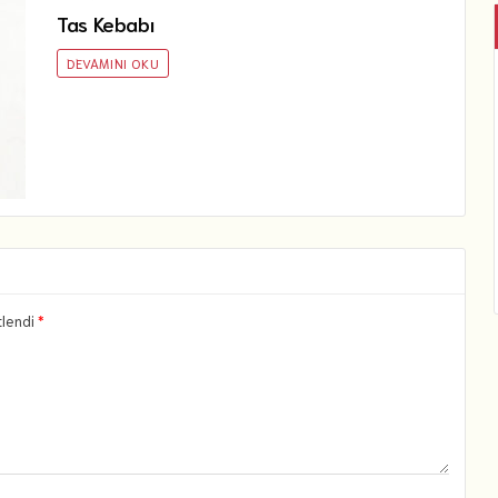
Tas Kebabı
DEVAMINI OKU
tlendi
*