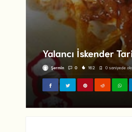
Yalancı İskender Tari
Şermin
0
162
0 saniyede oku