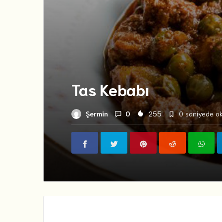
Tas Kebabı
Şermin
0
255
0 saniyede ok