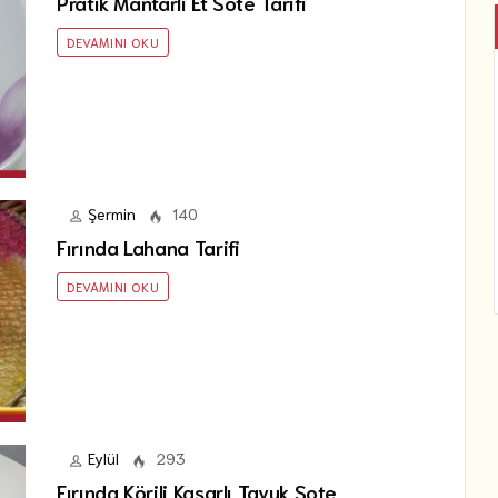
Pratik Mantarlı Et Sote Tarifi
DEVAMINI OKU
Şermin
140
Fırında Lahana Tarifi
DEVAMINI OKU
Eylül
293
Fırında Körili Kaşarlı Tavuk Sote