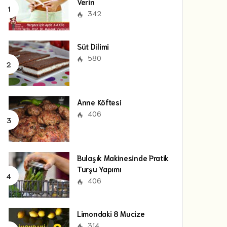
Verin
342
Süt Dilimi
580
Anne Köftesi
406
Bulaşık Makinesinde Pratik
Turşu Yapımı
406
Limondaki 8 Mucize
314