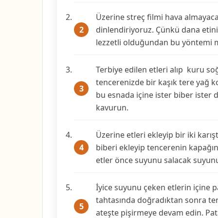
Üzerine streç filmi hava almayac
dinlendiriyoruz. Çünkü dana etin
lezzetli olduğundan bu yöntemi 
Terbiye edilen etleri alıp kuru s
tencerenizde bir kaşık tere yağ
bu esnada içine ister biber ister
kavurun.
Üzerine etleri ekleyip bir iki karı
biberi ekleyip tencerenin kapağı
etler önce suyunu salacak suyun
İyice suyunu çeken etlerin içine pa
tahtasında doğradıktan sonra te
ateşte pişirmeye devam edin. Pat