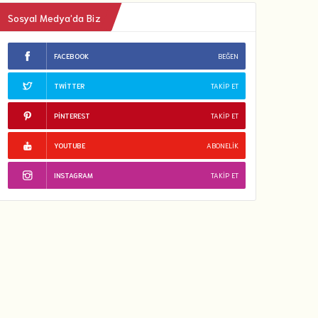
Sosyal Medya’da Biz
FACEBOOK
BEĞEN
TWITTER
TAKIP ET
PINTEREST
TAKIP ET
YOUTUBE
ABONELIK
INSTAGRAM
TAKIP ET