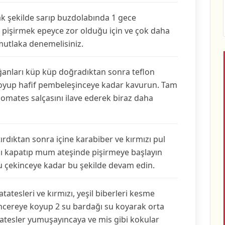
ak şekilde sarıp buzdolabında 1 gece
i pişirmek epeyce zor olduğu için ve çok daha
mutlaka denemelisiniz.
oğanları küp küp doğradıktan sonra teflon
 koyup hafif pembeleşinceye kadar kavurun. Tam
 domates salçasını ilave ederek biraz daha
ştırdıktan sonra içine karabiber ve kırmızı pul
nı kapatıp mum ateşinde pişirmeye başlayın
u çekinceye kadar bu şekilde devam edin.
tatesleri ve kırmızı, yeşil biberleri kesme
ncereye koyup 2 su bardağı su koyarak orta
atesler yumuşayıncaya ve mis gibi kokular