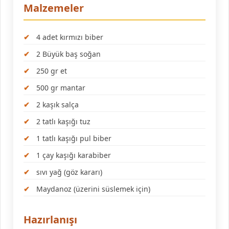
Malzemeler
4 adet kırmızı biber
2 Büyük baş soğan
250 gr et
500 gr mantar
2 kaşık salça
2 tatlı kaşığı tuz
1 tatlı kaşığı pul biber
1 çay kaşığı karabiber
sıvı yağ (göz kararı)
Maydanoz (üzerini süslemek için)
Hazırlanışı