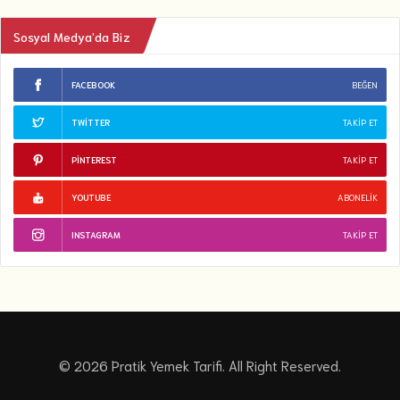
Sosyal Medya’da Biz
FACEBOOK
BEĞEN
TWITTER
TAKIP ET
PINTEREST
TAKIP ET
YOUTUBE
ABONELIK
INSTAGRAM
TAKIP ET
© 2026 Pratik Yemek Tarifi. All Right Reserved.