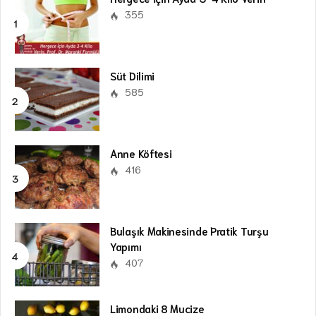
355
Süt Dilimi
585
Anne Köftesi
416
Bulaşık Makinesinde Pratik Turşu
Yapımı
407
Limondaki 8 Mucize