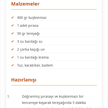
Malzemeler
400 gr kuşkonmaz
1 adet pırasa
50 gr tereyağı
3 su bardağı su
2 çorba kaşığı un
1 su bardağı krema
Tuz, karabiber, badem
Hazırlanışı
Doğranmış pırasayı ve kuşkonmazı bir
tencereye koyarak tereyağında 5 dakika