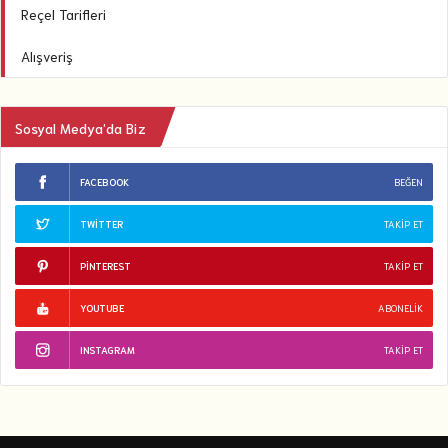
Reçel Tarifleri
Alışveriş
Sosyal Medya’da Biz
FACEBOOK
BEĞEN
TWITTER
TAKIP ET
PINTEREST
TAKIP ET
YOUTUBE
ABONELIK
INSTAGRAM
TAKIP ET