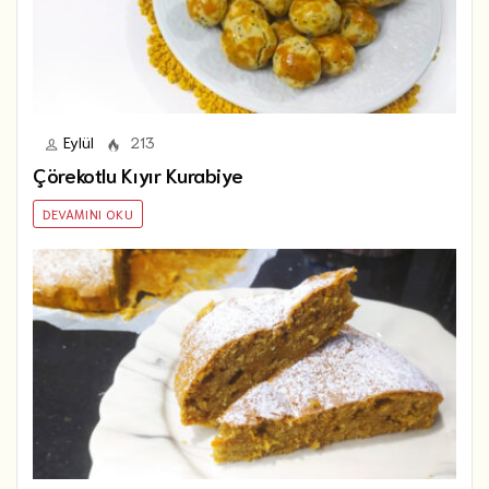
Eylül
213
Çörekotlu Kıyır Kurabiye
DEVAMINI OKU