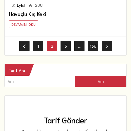
Eylül
208
Havuçlu Kış Keki
DEVAMINI OKU
1
2
3
…
138
Tarif Ara
Tarif Gönder
Yaratıcılığınızı açığa çıkarın, tarifinizi bizimle