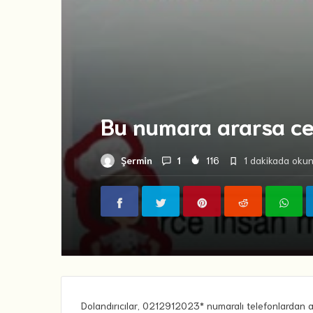
Bu numara ararsa c
Şermin
1
116
1 dakikada okuna
Dolandırıcılar, 0212912023* numaralı telefonlardan ar