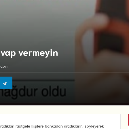
evap vermeyin
bilir
adıkları rastgele kişilere bankadan aradıklarını söyleyerek