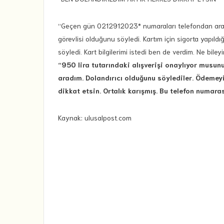
“Geçen gün 0212912023* numaraları telefondan arayan
görevlisi olduğunu söyledi. Kartım için sigorta yapıldı
söyledi. Kart bilgilerimi istedi ben de verdim. Ne bileyi
“950 lira tutarındaki alışverişi onaylıyor musun
aradım. Dolandırıcı olduğunu söylediler. Ödeme
dikkat etsin. Ortalık karışmış. Bu telefon numara
Kaynak: ulusalpost.com