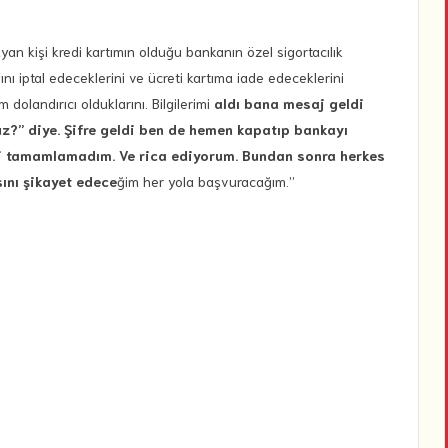
 kişi kredi kartımın olduğu bankanın özel sigortacılık
ğını iptal edeceklerini ve ücreti kartıma iade edeceklerini
m dolandırıcı olduklarını. Bilgilerimi
aldı bana mesaj geldi
uz?” diye. Şifre geldi ben de hemen kapatıp bankayı
yi tamamlamadım. Ve rica ediyorum. Bundan sonra herkes
sını şikayet edece
ğim her yola başvuracağım.”