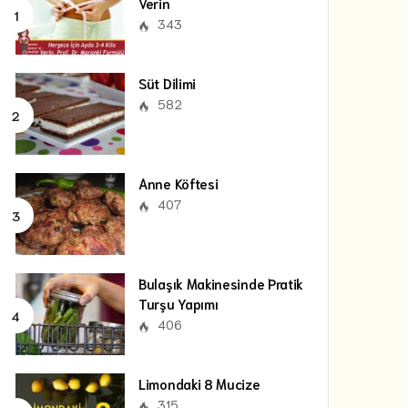
Verin
343
Süt Dilimi
582
Anne Köftesi
407
Bulaşık Makinesinde Pratik
Turşu Yapımı
406
Limondaki 8 Mucize
315