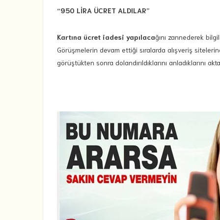
“950 LİRA ÜCRET ALDILAR”
Kartına ücret iadesi yapılaca
ğını zannederek bilgi
Görüşmelerin devam ettiği sıralarda alışveriş siteleri
görüştükten sonra dolandırıldıklarını anladıklarını akta