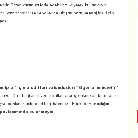
ebilir, ücreti kartınıza iade edebiliriz” diyerek kullanıcının
ıyor. Vatandaşlar ise kendilerine ulaşan onay
mesajları için
yor.
n iptali için aradıkları vatandaşları “Sigortanın ücretini
dırıyor. Kart bilgilerini veren kullanıcılar görüşmeleri bitmeden
. Oysa bankalar asla özel bilgi istemez… Bankadan ar
adığını
gi paylaşımında bulunmayın.