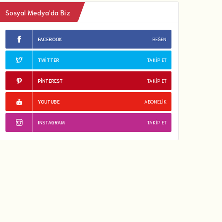
Sosyal Medya’da Biz
FACEBOOK
BEĞEN
TWITTER
TAKIP ET
PINTEREST
TAKIP ET
YOUTUBE
ABONELIK
INSTAGRAM
TAKIP ET