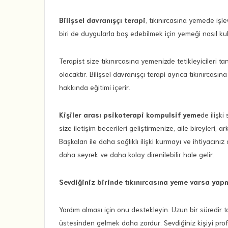
Bilişsel davranışçı terapi
, tıkınırcasına yemede iş
biri de duygularla baş edebilmek için yemeği nasıl kul
Terapist size tıkınırcasına yemenizde tetikleyicileri 
olacaktır. Bilişsel davranışçı terapi ayrıca tıkınırcas
hakkında eğitimi içerir.
Kişiler arası psikoterapi kompulsif yeme
de ilişki
size iletişim becerileri geliştirmenize, aile bireyleri, a
Başkaları ile daha sağlıklı ilişki kurmayı ve ihtiyacı
daha seyrek ve daha kolay direnilebilir hale gelir.
Sevdiğiniz birinde tıkınırcasına yeme varsa yap
Yardım alması için onu destekleyin. Uzun bir süredi
üstesinden gelmek daha zordur. Sevdiğiniz kişiyi prof