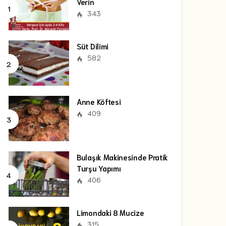
Verin
343
Süt Dilimi
582
Anne Köftesi
409
Bulaşık Makinesinde Pratik
Turşu Yapımı
406
Limondaki 8 Mucize
315