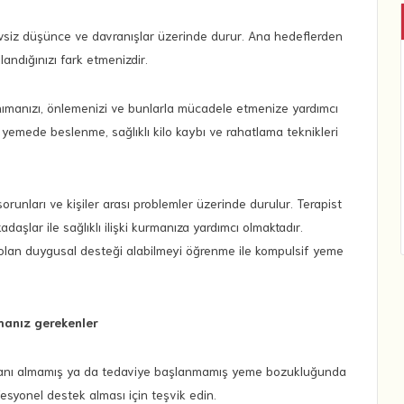
levsiz düşünce ve davranışlar üzerinde durur. Ana hedeflerden
landığınızı fark etmenizdir.
tanımanızı, önlemenizi ve bunlarla mücadele etmenize yardımcı
ına yemede beslenme, sağlıklı kilo kaybı ve rahatlama teknikleri
 sorunları ve kişiler arası problemler üzerinde durulur. Terapist
rkadaşlar ile sağlıklı ilişki kurmanıza yardımcı olmaktadır.
nız olan duygusal desteği alabilmeyi öğrenme ile kompulsif yeme
manız gerekenler
r tanı almamış ya da tedaviye başlanmamış yeme bozukluğunda
esyonel destek alması için teşvik edin.