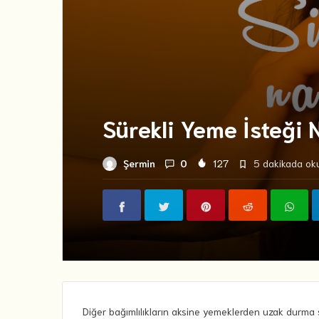
Sürekli Yeme İsteği 
Şermin
0
127
5 dakikada oku
Diğer bağımlılıkların aksine yemeklerden uzak durma