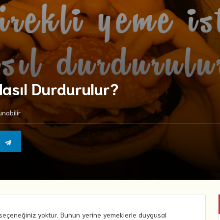
Nasıl Durdurulur?
nabilir
 seçeneğiniz yoktur. Bunun yerine yemeklerle duygusal