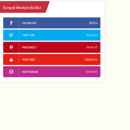
Sosyal Medya’da Biz
FACEBOOK
BEĞEN
TWITTER
TAKIP ET
PINTEREST
TAKIP ET
YOUTUBE
ABONELIK
INSTAGRAM
TAKIP ET