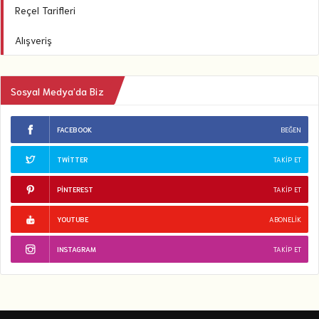
Reçel Tarifleri
Alışveriş
Sosyal Medya’da Biz
FACEBOOK
BEĞEN
TWITTER
TAKIP ET
PINTEREST
TAKIP ET
YOUTUBE
ABONELIK
INSTAGRAM
TAKIP ET