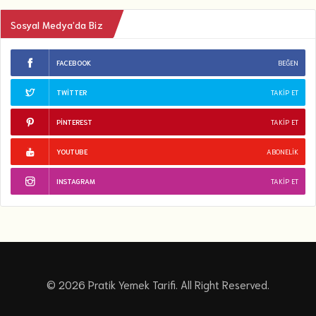
Sosyal Medya’da Biz
FACEBOOK
BEĞEN
TWITTER
TAKIP ET
PINTEREST
TAKIP ET
YOUTUBE
ABONELIK
INSTAGRAM
TAKIP ET
© 2026 Pratik Yemek Tarifi. All Right Reserved.