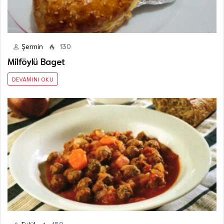
Şermin
130
Milföylü Baget
DEVAMINI OKU