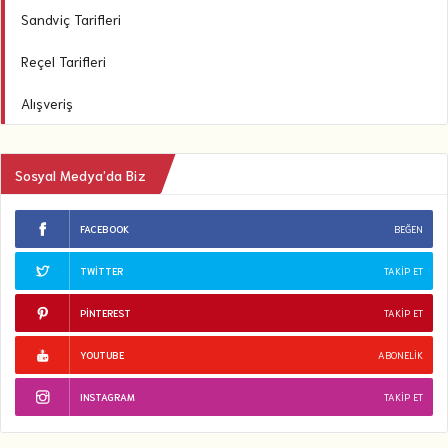
Sandviç Tarifleri
Reçel Tarifleri
Alışveriş
Sosyal Medya’da Biz
FACEBOOK
BEĞEN
TWITTER
TAKIP ET
PINTEREST
TAKIP ET
YOUTUBE
ABONELIK
INSTAGRAM
TAKIP ET