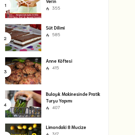
Verin
355
Süt Dilimi
585
Anne Köftesi
415
Bulaşık Makinesinde Pratik
Turşu Yapımı
407
Limondaki 8 Mucize
317