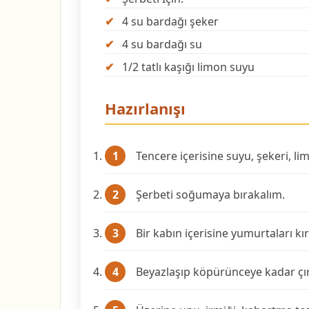
4 su bardağı şeker
4 su bardağı su
1/2 tatlı kaşığı limon suyu
Hazırlanışı
Tencere içerisine suyu, şekeri, li
Şerbeti soğumaya bırakalım.
Bir kabın içerisine yumurtaları kır
Beyazlaşıp köpürünceye kadar çı