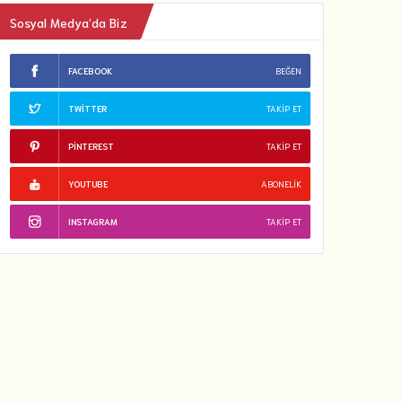
Sosyal Medya’da Biz
FACEBOOK
BEĞEN
TWITTER
TAKIP ET
PINTEREST
TAKIP ET
YOUTUBE
ABONELIK
INSTAGRAM
TAKIP ET