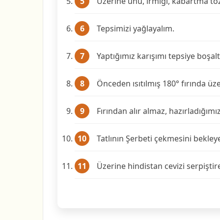
Üzerine unu, irmiği, kabartma tozu
Tepsimizi yağlayalım.
Yaptığımız karışımı tepsiye boşalt
Önceden ısıtılmış 180° fırında üz
Fırından alır almaz, hazırladığımı
Tatlının Şerbeti çekmesini bekley
Üzerine hindistan cevizi serpiştire