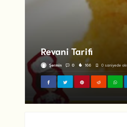
Revani Tarifi
Şermin
0
166
0 saniyede oku