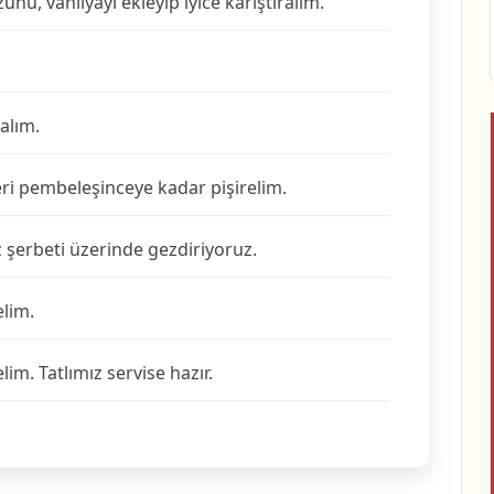
nu, vanilyayı ekleyip iyice karıştıralım.
alım.
eri pembeleşinceye kadar pişirelim.
z şerbeti üzerinde gezdiriyoruz.
elim.
lim. Tatlımız servise hazır.