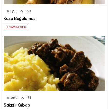
Eylül
139
Kuzu Buğulaması
DEVAMINI OKU
seval
131
Sakızlı Kebap