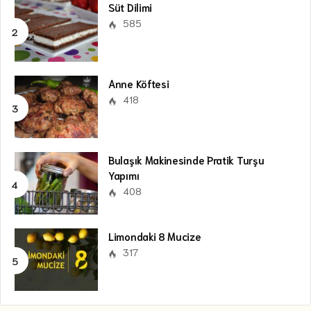
Süt Dilimi
585
Anne Köftesi
418
Bulaşık Makinesinde Pratik Turşu
Yapımı
408
Limondaki 8 Mucize
317