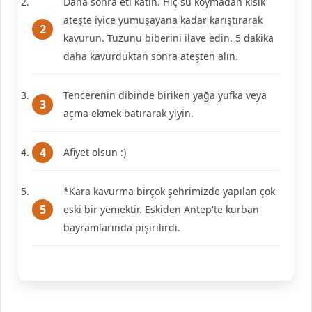
Daha sonra eti katın. Hiç su koymadan kısık
ateşte iyice yumuşayana kadar karıştırarak
kavurun. Tuzunu biberini ilave edin. 5 dakika
daha kavurduktan sonra ateşten alın.
Tencerenin dibinde biriken yağa yufka veya
açma ekmek batırarak yiyin.
Afiyet olsun :)
*Kara kavurma birçok şehrimizde yapılan çok
eski bir yemektir. Eskiden Antep'te kurban
bayramlarında pişirilirdi.