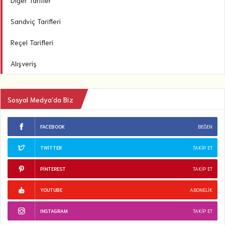
Diğer Tarifler
Sandviç Tarifleri
Reçel Tarifleri
Alışveriş
Sosyal Medya’da Biz
FACEBOOK
BEĞEN
TWITTER
TAKIP ET
PINTEREST
TAKIP ET
YOUTUBE
ABONELIK
INSTAGRAM
TAKIP ET