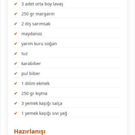
3 adet orta boy lavaş
250 gr margarin
2 diş sarımsak
maydanoz
yarım kuru soğan
tuz
karabiber
pul biber
1 dilim ekmek
250 gr kıyma
3 yemek kaşığı salça
1 yemek kaşığı sıvı yağ
Hazırlanışı