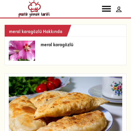
meral karagözlü Hakkında
meral karagözlü