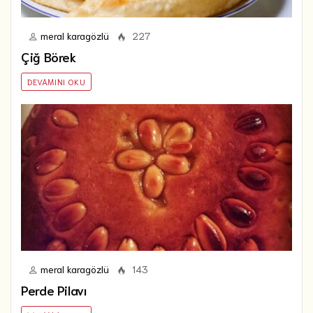
meral karagözlü
227
Çiğ Börek
DEVAMINI OKU
meral karagözlü
143
Perde Pilavı