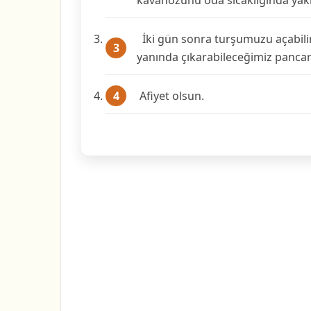
kavanozunu oda sıcaklığında yakl
İki gün sonra turşumuzu açabilir
yanında çıkarabileceğimiz pancar 
Afiyet olsun.