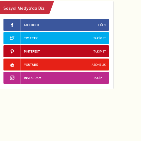
Sosyal Medya’da Biz
FACEBOOK
BEĞEN
TWITTER
TAKIP ET
PINTEREST
TAKIP ET
YOUTUBE
ABONELIK
INSTAGRAM
TAKIP ET