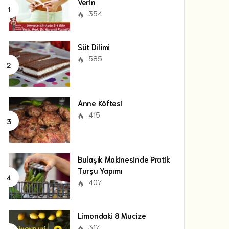
Verin
354
Süt Dilimi
585
Anne Köftesi
415
Bulaşık Makinesinde Pratik
Turşu Yapımı
407
Limondaki 8 Mucize
317