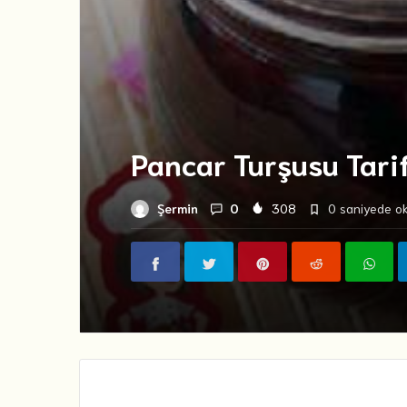
Pancar Turşusu Tarif
Şermin
0
308
0 saniyede ok