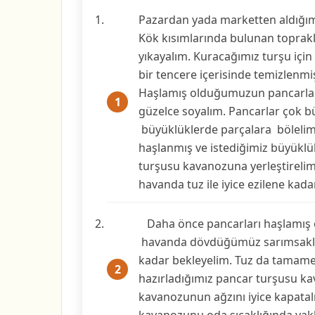
Pazardan yada marketten aldığımız
Kök kısımlarında bulunan toprakl
yıkayalım. Kuracağımız turşu içi
bir tencere içerisinde temizlenmiş
Haşlamış olduğumuzun pancarları
güzelce soyalım. Pancarlar çok 
büyüklüklerde parçalara bölelim
haşlanmış ve istediğimiz büyükl
turşusu kavanozuna yerleştirelim
havanda tuz ile iyice ezilene kada
Daha önce pancarları haşlamış o
havanda dövdüğümüz sarımsakları
kadar bekleyelim. Tuz da tamamen 
hazırladığımız pancar turşusu k
kavanozunun ağzını iyice kapata