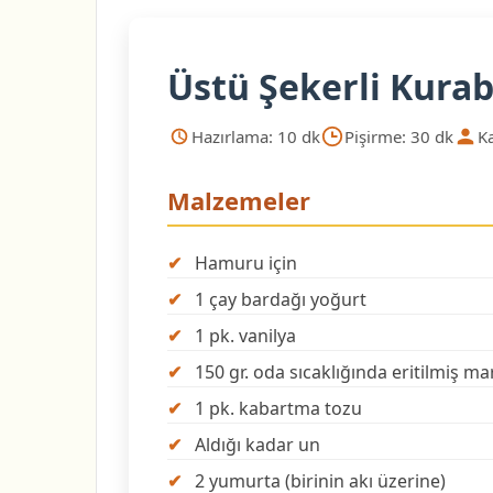
Üstü Şekerli Kurab
Hazırlama: 10 dk
Pişirme: 30 dk
Ka
Malzemeler
Hamuru için
1 çay bardağı yoğurt
1 pk. vanilya
150 gr. oda sıcaklığında eritilmiş m
1 pk. kabartma tozu
Aldığı kadar un
2 yumurta (birinin akı üzerine)