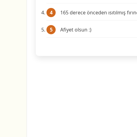
165 derece önceden ısıtılmış fırın
Afiyet olsun :)