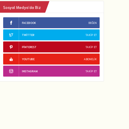
Sosyal Medya’da Biz
FACEBOOK
BEĞEN
TWITTER
TAKIP ET
PINTEREST
TAKIP ET
YOUTUBE
ABONELIK
INSTAGRAM
TAKIP ET