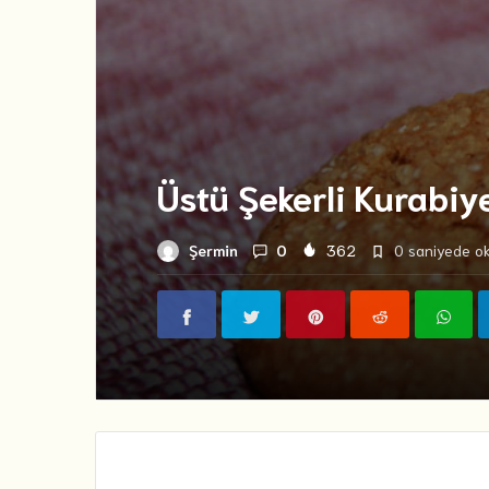
Üstü Şekerli Kurabiy
Şermin
0
362
0 saniyede ok