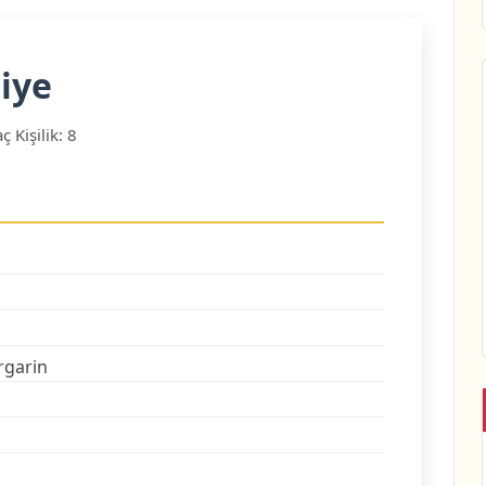
iye
ç Kişilik: 8
argarin