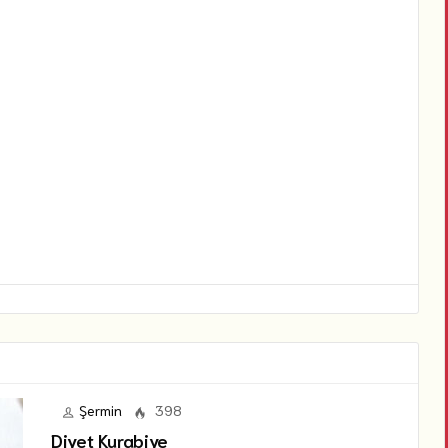
Şermin
398
Diyet Kurabiye