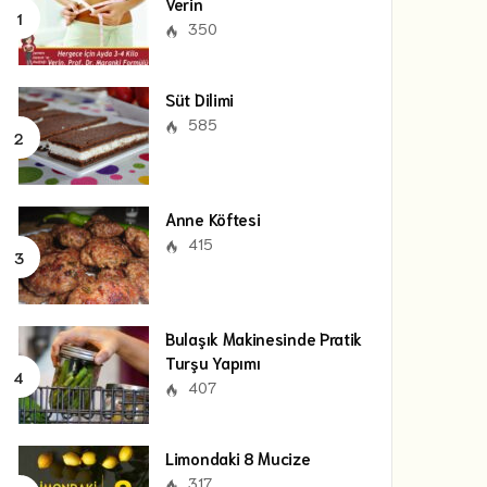
Verin
350
Süt Dilimi
585
Anne Köftesi
415
Bulaşık Makinesinde Pratik
Turşu Yapımı
407
Limondaki 8 Mucize
317