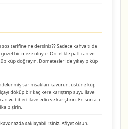
cı sos tarifine ne dersiniz?? Sadece kahvaltı da
 güzel bir meze oluyor. Öncelikle patlıcan ve
e küp küp doğrayın. Domatesleri de yıkayıp küp
endelenmiş sarımsakları kavurun, üstüne küp
ayı döküp bir kaç kere karıştırıp suyu ilave
n ve biberi ilave edin ve karıştırın. En son acı
ka pişirin.
kavonazda saklayabilirsiniz. Afiyet olsun.