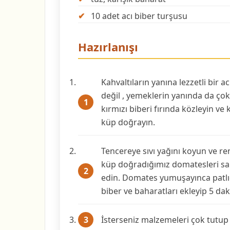
10 adet acı biber turşusu
Hazırlanışı
Kahvaltıların yanına lezzetli bir a
değil , yemeklerin yanında da çok
kırmızı biberi fırında közleyin v
küp doğrayın.
Tencereye sıvı yağını koyun ve r
küp doğradığımız domatesleri salç
edin. Domates yumuşayınca patlıca
biber ve baharatları ekleyip 5 daki
İsterseniz malzemeleri çok tutup 