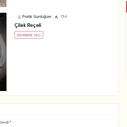
Pratik Günlüğüm
134
Çilek Reçeli
DEVAMINI OKU
tlendi
*