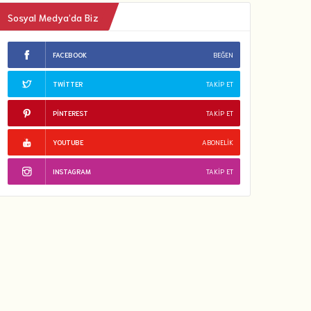
Sosyal Medya’da Biz
FACEBOOK
BEĞEN
TWITTER
TAKIP ET
PINTEREST
TAKIP ET
YOUTUBE
ABONELIK
INSTAGRAM
TAKIP ET