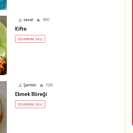
seval
180
Kifte
DEVAMINI OKU
Şermin
126
Ekmek Böreği
DEVAMINI OKU