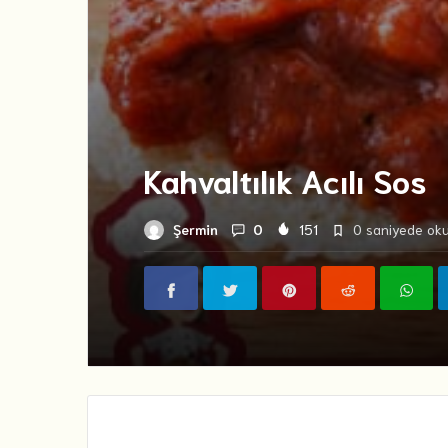
Kahvaltılık Acılı Sos
Şermin
0
151
0 saniyede oku