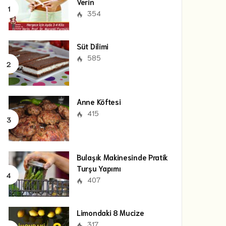
Verin
354
Süt Dilimi
585
Anne Köftesi
415
Bulaşık Makinesinde Pratik
Turşu Yapımı
407
Limondaki 8 Mucize
317