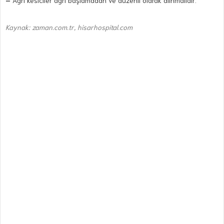
–
Ağrı kesiciler ağrı başlamadan ve düzenli olarak alınmalıdır.
Kaynak: zaman.com.tr, hisarhospital.com