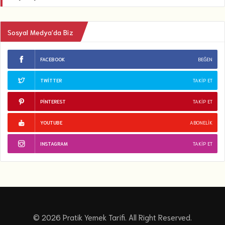
Sosyal Medya’da Biz
FACEBOOK
BEĞEN
TWITTER
TAKIP ET
PINTEREST
TAKIP ET
YOUTUBE
ABONELIK
INSTAGRAM
TAKIP ET
© 2026 Pratik Yemek Tarifi. All Right Reserved.